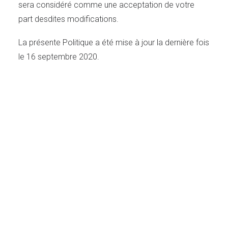
sera considéré comme une acceptation de votre
part desdites modifications.
La présente Politique a été mise à jour la dernière fois
le 16 septembre 2020.
L'AGENCE
Des solutions d’ameublement et d’aménagement pour
des intérieurs à vivre. Pour une vision moderne, des
projets originaux, de la prévention des TMS et des
conseils créatifs : rencontrons-nous !