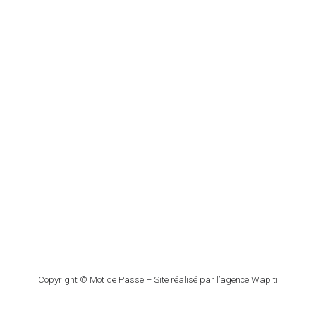
NOUS RENCONTRER
1, Rue de l’Union
Village des Voiles 2
59520 Marquette lez Lille
Tel : 03 59 22 43 23
Copyright © Mot de Passe – Site réalisé par l’agence Wapiti